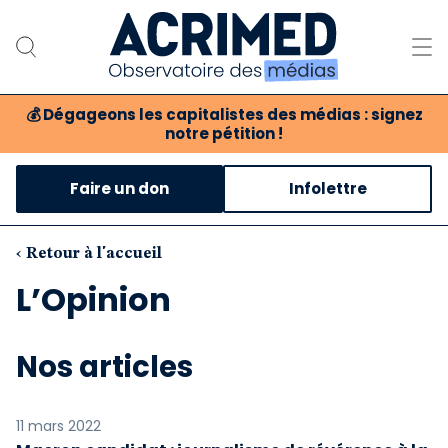
💰
Dégageons les capitalistes des médias : signez
notre pétition !
Notre association
Faire un don
Infolettre
Notre critique des médias
Nos propositions
‹ Retour à l'accueil
L’Opinion
Notre revue
Boutique
Nos articles
11 mars 2022