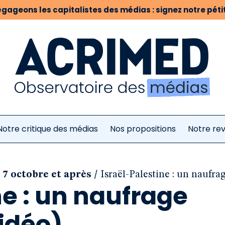
gageons les capitalistes des médias : signez notre pétit
Notre critique des médias
Nos propositions
Notre re
/
le 7 octobre et après
Israël-Palestine : un naufra
ne : un naufrage
idéo)