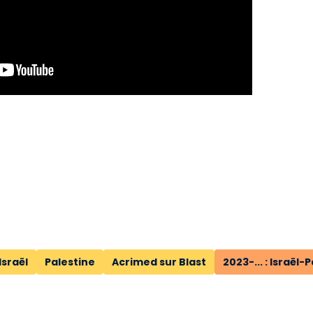
Israël
Palestine
Acrimed sur Blast
2023-... : Israël-