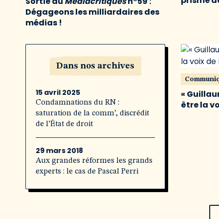
prisme de
Sortie du
Médiacritiques
n°59 :
Dégageons les milliardaires des
médias !
Dans nos archives
Communi
15 avril 2025
« Guillau
Condamnations du RN :
être la v
saturation de la comm’, discrédit
de l’État de droit
29 mars 2018
Aux grandes réformes les grands
experts : le cas de Pascal Perri