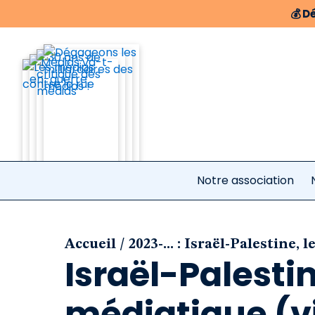
💰
Dé
Notre association
/
Accueil
2023-... : Israël-Palestine, 
Israël-Palesti
médiatique (v