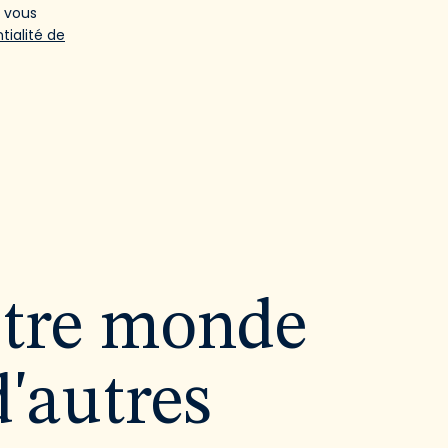
e vous
tialité de
utre monde
d'autres