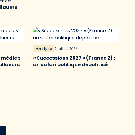
et
Le
illaume
Analyse
7 juillet 2026
s médias
« Successions 2027 » (France 2) :
ollueurs
un safari politique dépolitisé