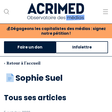
💰
Dégageons les capitalistes des médias : signez
notre pétition !
Notre association
Faire un don
Infolettre
Notre critique des médias
Nos propositions
‹ Retour à l'accueil
Notre revue
Sophie Suel
Boutique
Tous ses articles