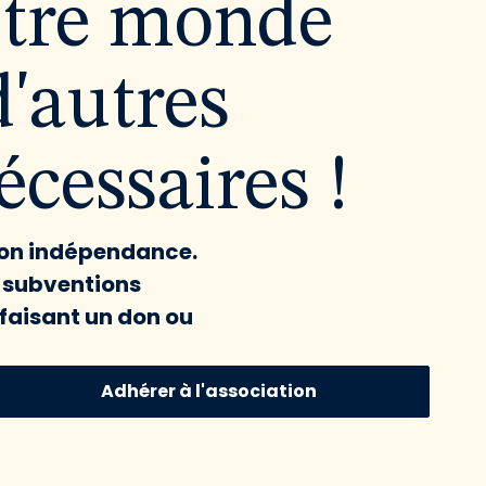
utre monde
d'autres
cessaires !
 son indépendance.
x subventions
faisant un don ou
Adhérer à l'association