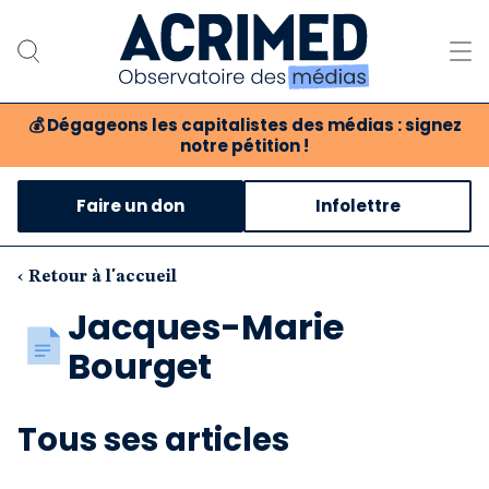
💰
Dégageons les capitalistes des médias : signez
notre pétition !
Notre association
Faire un don
Infolettre
Notre critique des médias
Nos propositions
‹ Retour à l'accueil
Jacques-Marie
Notre revue
Bourget
Boutique
Tous ses articles