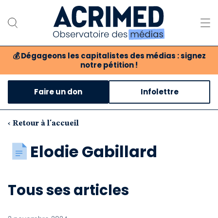
💰
Dégageons les capitalistes des médias : signez
notre pétition !
Notre association
Faire un don
Infolettre
Notre critique des médias
Nos propositions
‹ Retour à l'accueil
Notre revue
Elodie Gabillard
Boutique
Tous ses articles