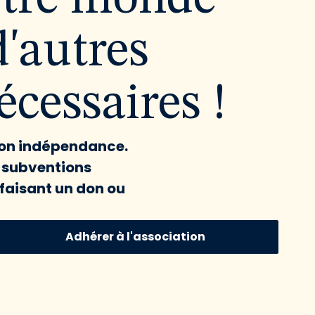
d'autres
cessaires !
 son indépendance.
x subventions
faisant un don ou
Adhérer à l'association