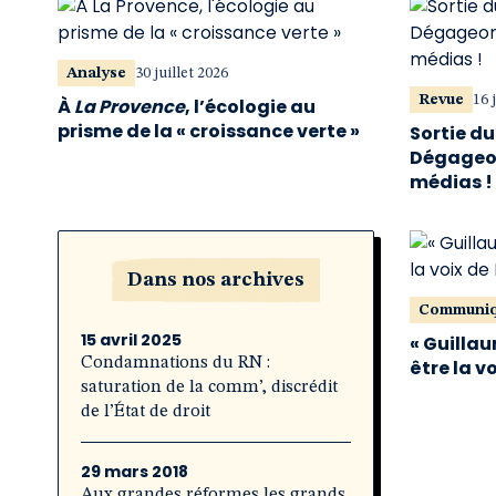
Analyse
30 juillet 2026
Revue
16 
À
La Provence
, l’écologie au
prisme de la « croissance verte »
Sortie d
Dégageon
médias !
Dans nos archives
Communi
15 avril 2025
« Guillau
Condamnations du RN :
être la v
saturation de la comm’, discrédit
de l’État de droit
29 mars 2018
Aux grandes réformes les grands