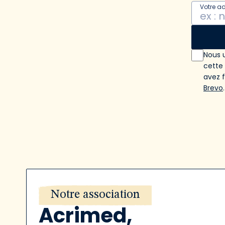
Votre a
Nous u
cette
avez 
Brevo
.
Notre association
Acrimed,