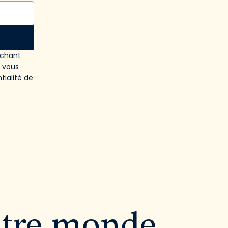
ochant
e vous
tialité de
utre monde