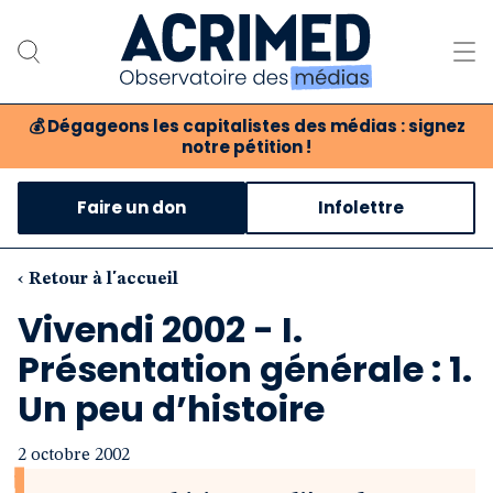
💰
Dégageons les capitalistes des médias : signez
notre pétition !
Notre association
Faire un don
Infolettre
Notre critique des médias
Nos propositions
‹ Retour à l'accueil
Vivendi 2002 - I.
Notre revue
Présentation générale : 1.
Boutique
Un peu d’histoire
2 octobre 2002