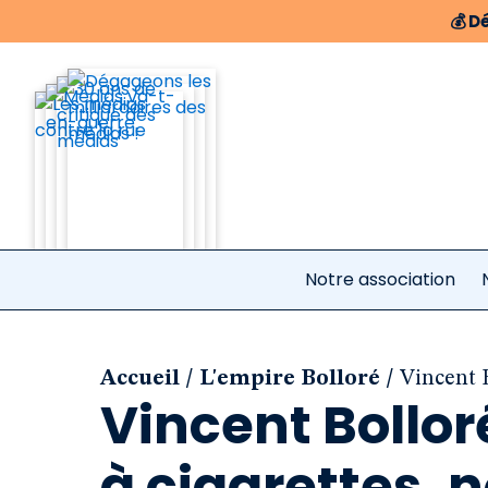
💰
Dé
Notre association
/
/
Accueil
L'empire Bolloré
Vincent B
Vincent Bolloré
à cigarettes,