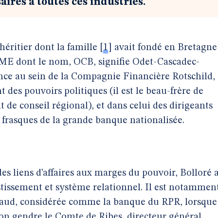
ires à toutes ces industries.
héritier dont la famille
[
1
]
avait fondé en Bretagne
 PME dont le nom, OCB, signifie Odet-Cascadec-
nance au sein de la Compagnie Financière Rotschild,
 des pouvoirs politiques (il est le beau-frère de
 de conseil régional), et dans celui des dirigeants
 frasques de la grande banque nationalisée.
des liens d’affaires aux marges du pouvoir, Bolloré 
stissement et système relationnel. Il est notammen
vaud, considérée comme la banque du RPR, lorsque
n gendre le Comte de Ribes, directeur général,