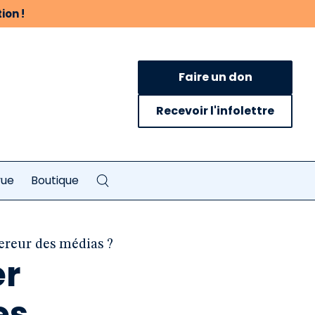
ion !
Faire un don
Recevoir l'infolettre
vue
Boutique
pereur des médias ?
er
es