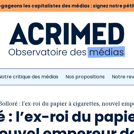
gageons les capitalistes des médias : signez notre pétit
Notre critique des médias
Nos propositions
Notre re
olloré : l'ex-roi du papier à cigarettes, nouvel em
 : l’ex-roi du papi
 nouvel empereur d