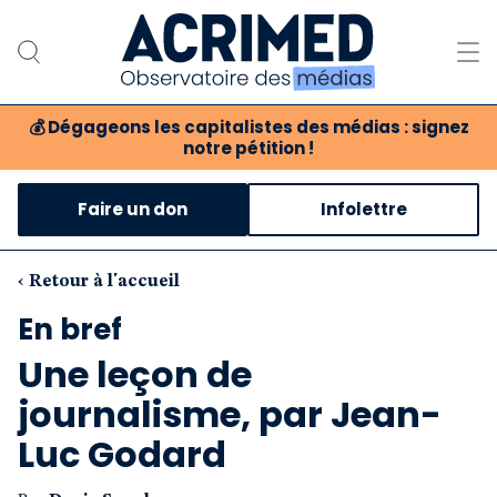
💰
Dégageons les capitalistes des médias : signez
notre pétition !
Notre association
Faire un don
Infolettre
Notre critique des médias
Nos propositions
‹ Retour à l'accueil
En bref
Notre revue
Une leçon de
Boutique
journalisme, par Jean-
Luc Godard