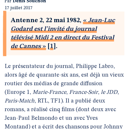
Par
Denis Souchon
17 juillet 2017
Antenne 2, 22 mai 1982,
«
Jean-Luc
Godard est l’invité du journal
télévisé Midi 2 en direct du Festival
de Cannes
»
[
1
]
.
Le présentateur du journal, Philippe Labro,
alors âgé de quarante-six ans, est déjà un vieux
routier des médias de grande diffusion
(Europe 1,
Marie-France
,
France-Soir
,
le JDD
,
Paris-Match
, RTL, TF1). Il a publié deux
romans, a réalisé cinq films (dont deux avec
Jean-Paul Belmondo et un avec Yves
Montand) et a écrit des chansons pour Johnny