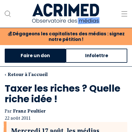
💰
Dégageons les capitalistes des médias : signez
notre pétition !
Notre association
Faire un don
Infolettre
Notre critique des médias
Nos propositions
‹ Retour à l'accueil
Taxer les riches ? Quelle
Notre revue
riche idée !
Boutique
Par
Franz Peultier
22 août 2011
Mercredi 17 août, les médias