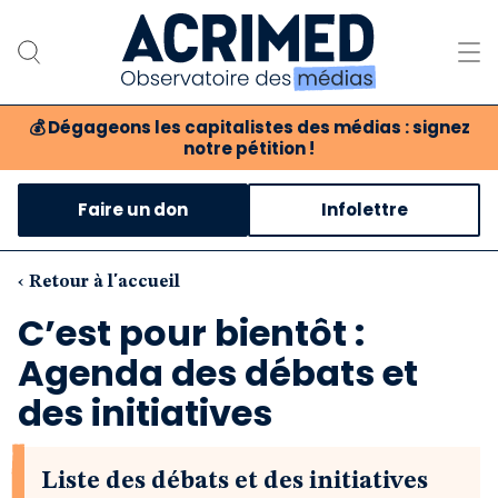
💰
Dégageons les capitalistes des médias : signez
notre pétition !
Notre association
Faire un don
Infolettre
Notre critique des médias
Nos propositions
‹ Retour à l'accueil
C’est pour bientôt :
Notre revue
Agenda des débats et
Boutique
des initiatives
Liste des débats et des initiatives