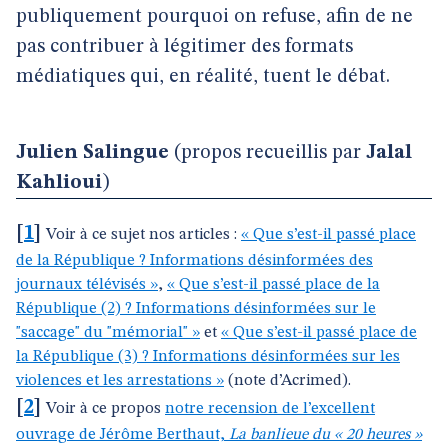
publiquement pourquoi on refuse, afin de ne
pas contribuer à légitimer des formats
médiatiques qui, en réalité, tuent le débat.
Julien Salingue
(propos recueillis par
Jalal
Kahlioui
)
[
1
]
Voir à ce sujet nos articles :
« Que s’est-il passé place
de la République ? Informations désinformées des
journaux télévisés »
,
« Que s’est-il passé place de la
République (2) ? Informations désinformées sur le
"saccage" du "mémorial" »
et
« Que s’est-il passé place de
la République (3) ? Informations désinformées sur les
violences et les arrestations »
(note d’Acrimed).
[
2
]
Voir à ce propos
notre recension de l’excellent
ouvrage de Jérôme Berthaut,
La banlieue du « 20 heures »