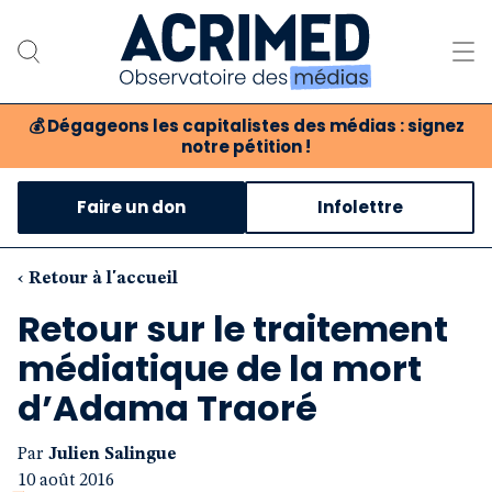
💰
Dégageons les capitalistes des médias : signez
notre pétition !
Notre association
Faire un don
Infolettre
Notre critique des médias
Nos propositions
‹ Retour à l'accueil
Retour sur le traitement
Notre revue
médiatique de la mort
Boutique
d’Adama Traoré
Par
Julien Salingue
10 août 2016