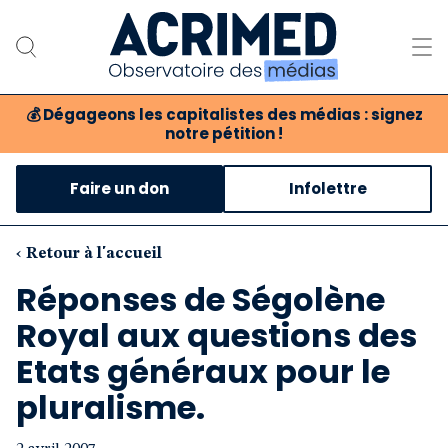
💰
Dégageons les capitalistes des médias : signez
notre pétition !
Notre association
Faire un don
Infolettre
Notre critique des médias
Nos propositions
‹ Retour à l'accueil
Réponses de Ségolène
Notre revue
Royal aux questions des
Boutique
Etats généraux pour le
pluralisme.