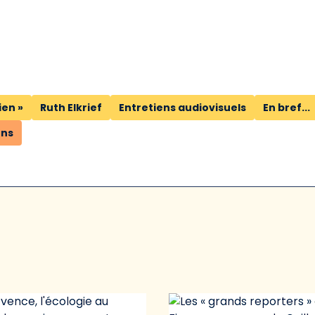
ien »
Ruth Elkrief
Entretiens audiovisuels
En bref...
ons