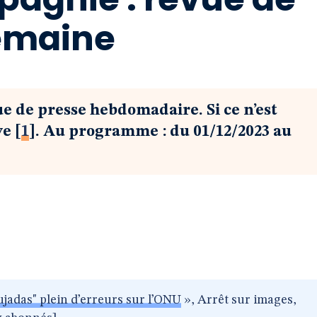
semaine
ue de presse hebdomadaire. Si ce n’est
ve
[
1
]
. Au programme : du 01/12/2023 au
Pujadas" plein d’erreurs sur l’ONU
», Arrêt sur images,