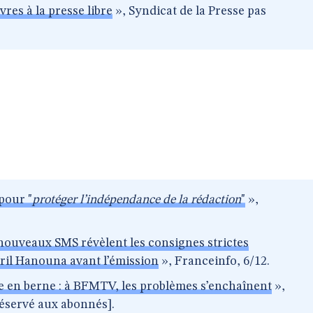
res à la presse libre
», Syndicat de la Presse pas
 pour "
protéger l’indépendance de la rédaction
"
»,
nouveaux SMS révèlent les consignes strictes
ril Hanouna avant l’émission
», Franceinfo, 6/12.
e en berne : à BFMTV, les problèmes s’enchaînent
»,
 réservé aux abonnés].