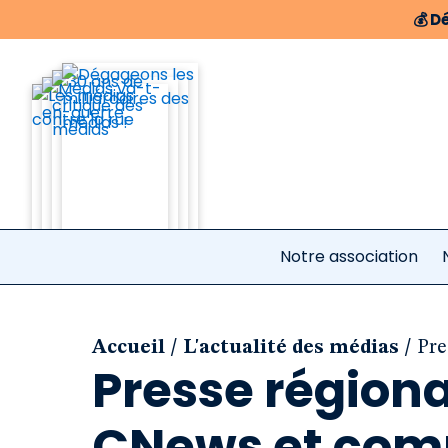
💰
Dé
Notre association
/
/
Accueil
L'actualité des médias
Pre
Presse régiona
CNews et comp