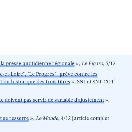
la presse quotidienne régionale
»,
Le Figaro
, 5/12.
e-et-Loire", "Le Progrès" : grève contre les
ion historique des trois titres
», SNJ et SNJ-CGT,
ne doivent pas servir de variable d’ajustement
»,
.
t se resserre
»,
Le Monde
, 4/12 [article complet