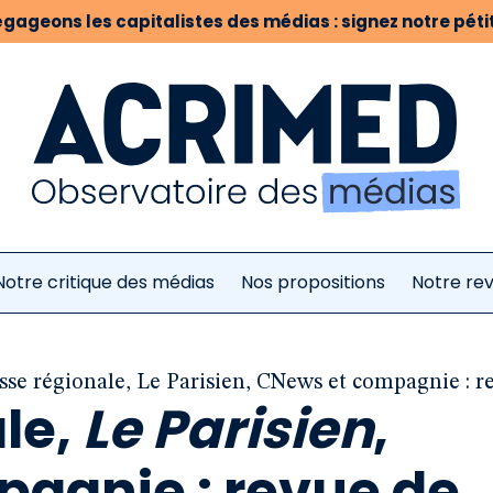
gageons les capitalistes des médias : signez notre pétit
Notre critique des médias
Nos propositions
Notre re
sse régionale, Le Parisien, CNews et compagnie : r
le,
Le Parisien
,
agnie : revue de