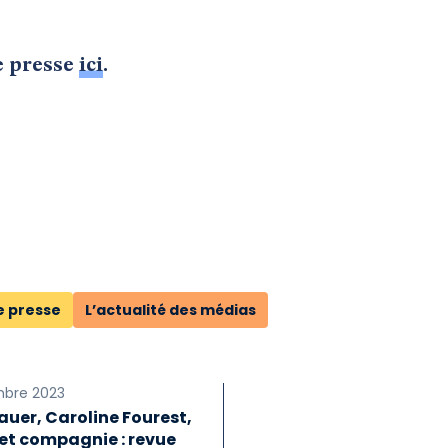
e presse
ici
.
e presse
L’actualité des médias
mbre 2023
auer, Caroline Fourest,
et compagnie : revue