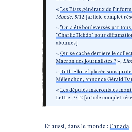
«
Les Etats généraux de l’informa
Monde
, 5/12 [article complet ré
«
"On a été bouleversés par tou
"Charlie Hebdo" pour diffamatio
abonnés].
«
Qui se cache derrière le collec
Macron des journalistes ?
»,
Lib
«
Ruth Elkrief placée sous prote
Mélenchon, annonce Gérald Da
«
Les députés macronistes monte
Lettre, 7/12 [article complet ré
Et aussi, dans le monde :
Canada
,