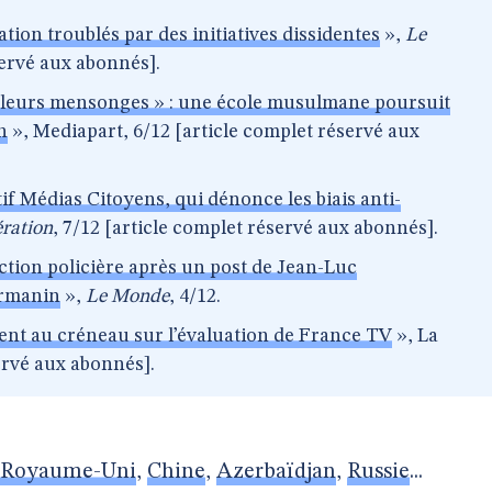
tion troublés par des initiatives dissidentes
»,
Le
servé aux abonnés].
s leurs mensonges » : une école musulmane poursuit
n
», Mediapart, 6/12 [article complet réservé aux
tif Médias Citoyens, qui dénonce les biais anti-
ération
, 7/12 [article complet réservé aux abonnés].
ction policière après un post de Jean-Luc
rmanin
»,
Le Monde
, 4/12.
nt au créneau sur l’évaluation de France TV
», La
servé aux abonnés].
Royaume-Uni
,
Chine
,
Azerbaïdjan
,
Russie
...