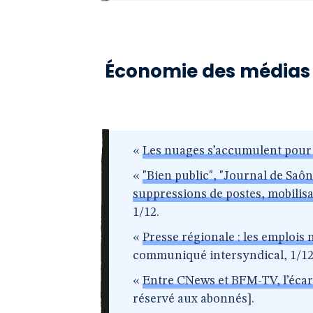
Économie des médias
«
Les nuages s’accumulent pour 
«
"Bien public", "Journal de Saôn
suppressions de postes, mobilisat
1/12.
«
Presse régionale : les emplois 
communiqué intersyndical, 1/12
«
Entre CNews et BFM-TV, l’écar
réservé aux abonnés].