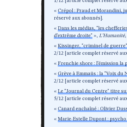
1/12 [article complet réservé au
«
Crépol : Praud et Morandini, ju
réservé aux abonnés].
«
Dans les médias, "les chefferie
d’extrême droite"
»,
L’Humanité
,
«
Kissinger, "criminel de guerre"
2/12 [article complet réservé au
«
Frenchie shore : l’émission la 
«
Grève à Emmaüs : la "Voix du N
2/12 [article complet réservé au
«
Le "Journal du Centre" titre sur
5/12 [article complet réservé au
«
Canard enchaîné : Olivier Dus
«
Marie-Estelle Dupont : psycho 