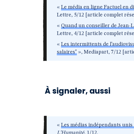
«
Le média en ligne Factuel en d
Lettre, 5/12 [article complet ré
«
Quand un conseiller de Jean-
Lettre, 4/12 [article complet ré
«
Les intermittents de l’audiovis
salaires"
», Mediapart, 7/12 [art
À signaler, aussi
«
Les médias indépendants unis co
L’Humanité
, 1/12.