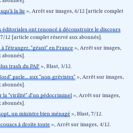
x abonnés].
squ’à la lie
», Arrêt sur images, 6/12 [article complet
s éditoriales ont renoncé à déconstruire le discours
 7/12 [article complet réservé aux abonnés].
 à l’étranger, "géant" en France
», Arrêt sur images,
x abonnés].
plus trash du PAF
», Blast, 3/12.
ord" parle... aux "non-grévistes"
», Arrêt sur images,
x abonnés].
 la "virilité" d’un pédocriminel
», Arrêt sur images,
x abonnés].
sopt, un ministre bien ménagé
», Blast, 7/12.
couacs à droite toute
», Arrêt sur images, 4/12.