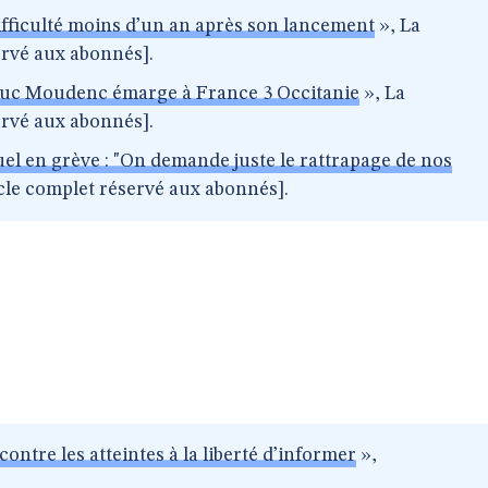
ifficulté moins d’un an après son lancement
», La
servé aux abonnés].
Luc Moudenc émarge à France 3 Occitanie
», La
servé aux abonnés].
uel en grève : "On demande juste le rattrapage de nos
icle complet réservé aux abonnés].
ntre les atteintes à la liberté d’informer
»,