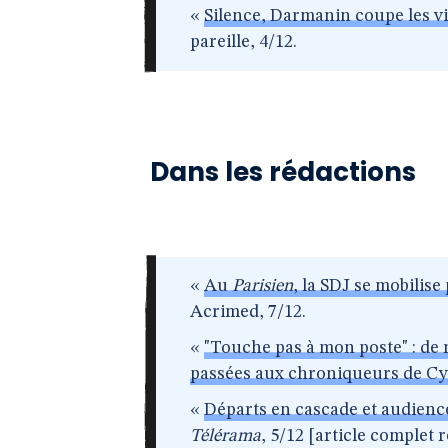
«
Silence, Darmanin coupe les viv
pareille, 4/12.
Dans les rédactions
«
Au
Parisien
, la SDJ se mobilise
Acrimed, 7/12.
«
"Touche pas à mon poste" : de 
passées aux chroniqueurs de Cy
«
Départs en cascade et audienc
Télérama
, 5/12 [article complet