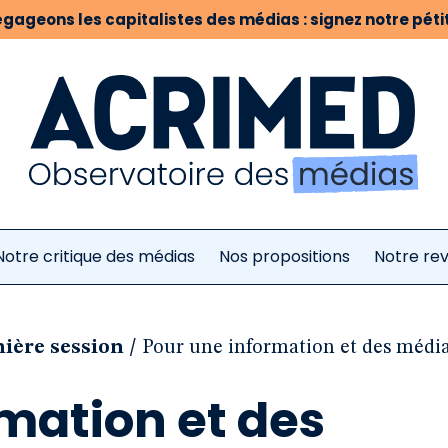
gageons les capitalistes des médias : signez notre pétit
Notre critique des médias
Nos propositions
Notre re
/
mière session
Pour une information et des médias
mation et des