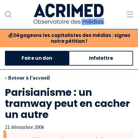
💰
Dégageons les capitalistes des médias : signez
notre pétition !
Notre association
Faire un don
Infolettre
Notre critique des médias
Nos propositions
‹ Retour à l'accueil
Parisianisme : un
Notre revue
tramway peut en cacher
Boutique
un autre
21 décembre 2006