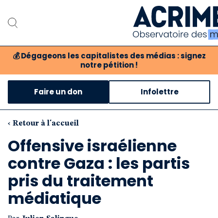
💰
Dégageons les capitalistes des médias : signez
notre pétition !
Notre associat
Faire un don
Infolettre
Notre critique des 
Nos propositio
‹ Retour à l'accueil
Offensive israélienne
Notre revue
contre Gaza : les partis
Boutique
pris du traitement
médiatique