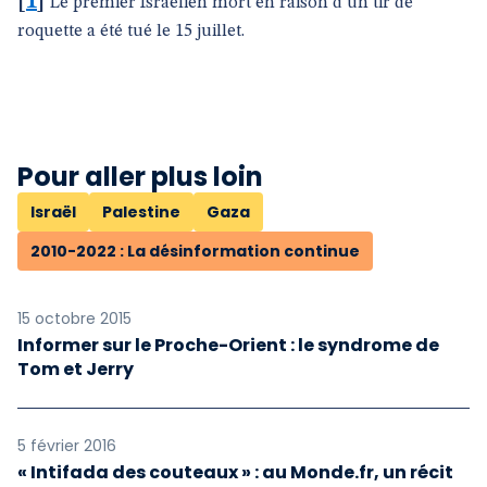
[
1
]
Le premier Israélien mort en raison d’un tir de
roquette a été tué le 15 juillet.
Pour aller plus loin
Israël
Palestine
Gaza
2010-2022 : La désinformation continue
15 octobre 2015
Informer sur le Proche-Orient : le syndrome de
Tom et Jerry
5 février 2016
« Intifada des couteaux » : au Monde.fr, un récit