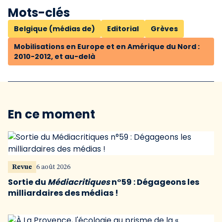
Mots-clés
Belgique (médias de)
Editorial
Grèves
Mobilisations en Europe et en Amérique du Nord :
2010-2012, et au-delà
En ce moment
Revue
6 août 2026
Sortie du
Médiacritiques
n°59 : Dégageons les
milliardaires des médias !