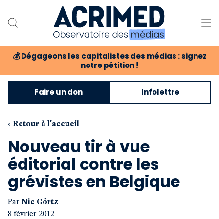
💰
Dégageons les capitalistes des médias : signez
notre pétition !
Notre association
Faire un don
Infolettre
Notre critique des médias
Nos propositions
‹ Retour à l'accueil
Nouveau tir à vue
Notre revue
éditorial contre les
Boutique
grévistes en Belgique
Par
Nic Görtz
8 février 2012