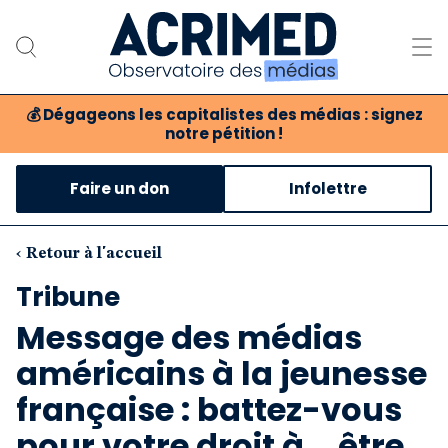
💰
Dégageons les capitalistes des médias : signez
notre pétition !
Notre association
Faire un don
Infolettre
Notre critique des médias
Nos propositions
‹ Retour à l'accueil
Tribune
Notre revue
Message des médias
Boutique
américains à la jeunesse
française : battez-vous
pour votre droit à... être