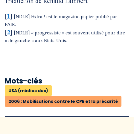
Traduction de Renaud Lambert
[
1
]
[NDLR] Extra ! est le magazine papier publié par
FAIR.
[
2
]
[NDLR] « progressiste » est souvent utilisé pour dire
« de gauche » aux Etats-Unis.
Mots-clés
USA (médias des)
2006 : Mobilisations contre le CPE et la précarité