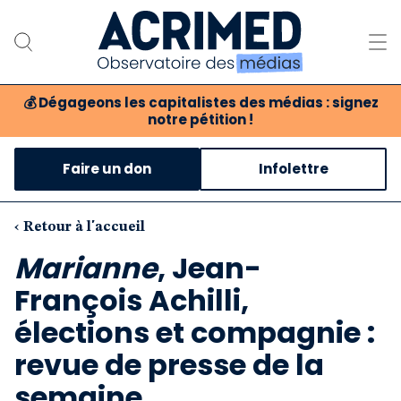
💰
Dégageons les capitalistes des médias : signez
notre pétition !
Notre association
Faire un don
Infolettre
Notre critique des médias
Nos propositions
‹ Retour à l'accueil
Marianne
, Jean-
Notre revue
François Achilli,
Boutique
élections et compagnie :
revue de presse de la
semaine