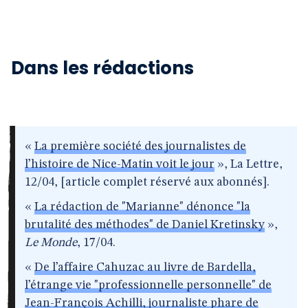
Dans les rédactions
«
La première société des journalistes de
l’histoire de Nice-Matin voit le jour
», La Lettre,
12/04, [article complet réservé aux abonnés].
«
La rédaction de "Marianne" dénonce "la
brutalité des méthodes" de Daniel Kretinsky
»,
Le Monde
, 17/04.
«
De l’affaire Cahuzac au livre de Bardella,
l’étrange vie "professionnelle personnelle" de
Jean-François Achilli, journaliste phare de