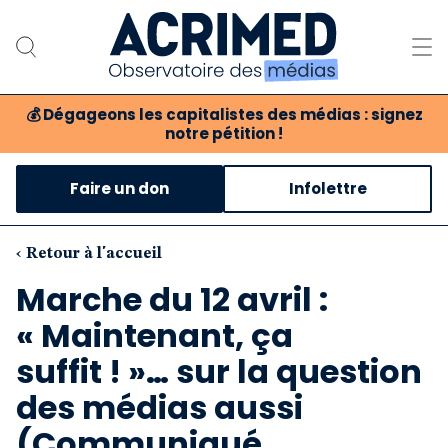
💰
Dégageons les capitalistes des médias : signez
notre pétition !
Notre association
Faire un don
Infolettre
Notre critique des médias
Nos propositions
‹ Retour à l'accueil
Marche du 12 avril :
Notre revue
« Maintenant, ça
Boutique
suffit ! »… sur la question
des médias aussi
(Communiqué