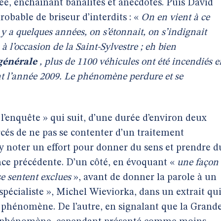
ée, enchaînant banalités et anecdotes. Puis David
bable de briseur d’interdits : «
On en vient à ce
 y a quelques années, on s’étonnait, on s’indignait
 à l’occasion de la Saint-Sylvestre ; eh bien
générale
, plus de 1100 véhicules ont été incendiés e
ant l’année 2009. Le phénomène perdure et se
 l’enquête » qui suit, d’une durée d’environ deux
rcés de ne pas se contenter d’un traitement
y noter un effort pour donner du sens et prendre d
ce précédente. D’un côté, en évoquant «
une façon
se sentent exclues
», avant de donner la parole à un
écialiste », Michel Wieviorka, dans un extrait qu
 phénomène. De l’autre, en signalant que la Grand