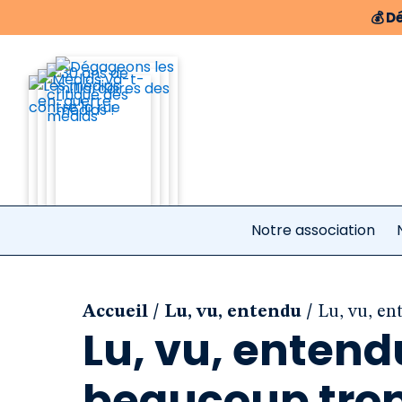
💰
Dé
Notre association
/
/
Accueil
Lu, vu, entendu
Lu, vu, en
Lu, vu, entend
beaucoup trop