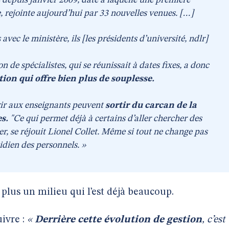
depuis janvier 2009, date à laquelle une première
e, rejointe aujourd’hui par 33 nouvelles venues. […]
avec le ministère, ils [les présidents d’université, ndlr]
de spécialistes, qui se réunissait à dates fixes, a donc
ion qui offre bien plus de souplesse.
rir aux enseignants peuvent
sortir du carcan de la
es.
"Ce qui permet déjà à certains d’aller chercher des
er, se réjouit Lionel Collet. Même si tout ne change pas
idien des personnels. »
lus un milieu qui l’est déjà beaucoup.
uivre :
«
Derrière cette évolution de gestion
, c’est