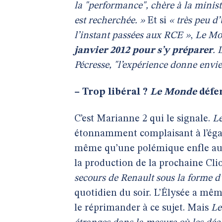
la "performance", chère à la minist
est recherchée. »
Et si
« très peu d
l’instant passées aux RCE »
,
Le Mo
janvier 2012 pour s’y préparer
. 
Pécresse, "l’expérience donne envie
–
Trop libéral ?
Le Monde
défe
C’est Marianne 2 qui le signale.
L
étonnamment complaisant à l’égard
même qu’une polémique enfle auto
la production de la prochaine Cli
secours de Renault sous la forme d’
quotidien du soir. L’Élysée a mê
le réprimander à ce sujet. Mais
Le