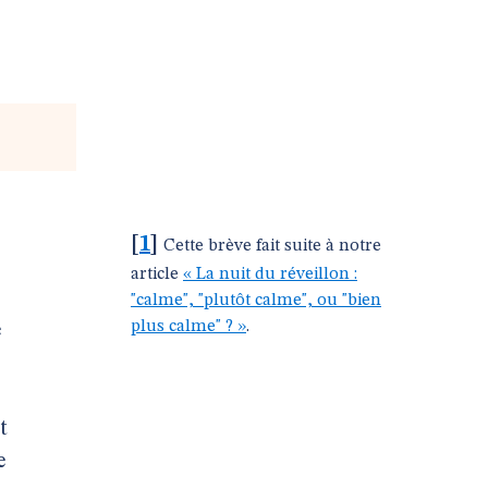
[
1
]
Cette brève fait suite à notre
article
« La nuit du réveillon :
"calme", "plutôt calme", ou "bien
plus calme" ? »
.
e
t
e