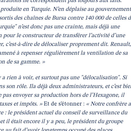
arations ne correspondent pas toujours aux faits.
t produite en Turquie. N’en déplaise au gouvernement
ortis des chaînes de Bursa contre 140 000 de celles 
Turquie" n’est donc pas une crainte, mais déjà une
on pour le constructeur de transférer l’activité d’une
r, c’est-à-dire de délocaliser proprement dit. Renault,
amené à repenser régulièrement la ventilation de sa
ion de sa gamme. »
y a rien à voir, et surtout pas une "délocalisation". Si
dans son rôle. Ila déjà deux administrateurs, et c’est bi
 ne pas envoyer sa production hors de l’Hexagone, il
axes et impôts. »
Et de s’étonner :
« Notre confrère a
 : le président actuel du conseil de surveillance du
 il était encore il y a peu, le président du groupe
ace au fait d’avoir longtemps occupé des places