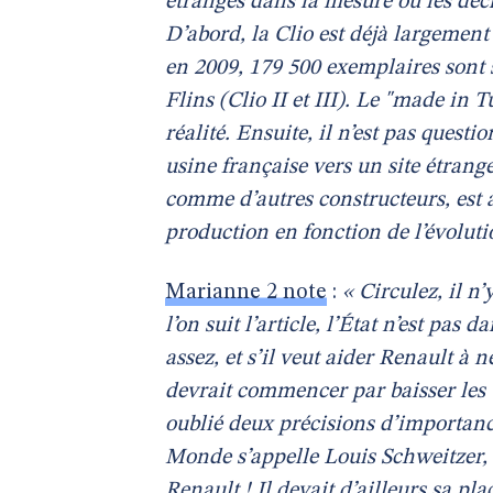
étranges dans la mesure où les décl
D’abord, la Clio est déjà largemen
en 2009, 179 500 exemplaires sont s
Flins (Clio II et III). Le "made in 
réalité. Ensuite, il n’est pas questi
usine française vers un site étrange
comme d’autres constructeurs, est 
production en fonction de l’évolut
Marianne 2 note
:
« Circulez, il n’
l’on suit l’article, l’État n’est pas 
assez, et s’il veut aider Renault à
devrait commencer par baisser les t
oublié deux précisions d’importance
Monde s’appelle Louis Schweitzer, et
Renault ! Il devait d’ailleurs sa pl