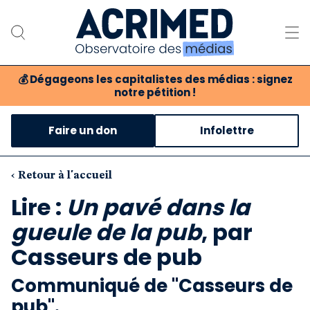
💰
Dégageons les capitalistes des médias : signez
notre pétition !
Notre association
Faire un don
Infolettre
Notre critique des médias
Nos propositions
‹ Retour à l'accueil
Lire :
Un pavé dans la
Notre revue
gueule de la pub
, par
Boutique
Casseurs de pub
Communiqué de "Casseurs de
pub".