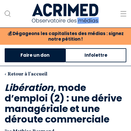
💰
Dégageons les capitalistes des médias : signez
notre pétition !
Notre association
Faire un don
Infolettre
Notre critique des médias
Nos propositions
‹ Retour à l'accueil
Libération
, mode
Notre revue
d’emploi (2) : une dérive
Boutique
managériale et une
déroute commerciale