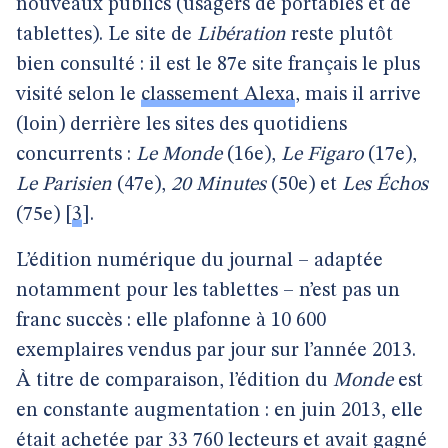
nouveaux publics (usagers de portables et de
tablettes). Le site de
Libération
reste plutôt
bien consulté : il est le 87e site français le plus
visité selon le
classement Alexa
, mais il arrive
(loin) derrière les sites des quotidiens
concurrents :
Le Monde
(16e),
Le Figaro
(17e),
Le Parisien
(47e),
20 Minutes
(50e) et
Les Échos
(75e)
[
3
]
.
L’édition numérique du journal – adaptée
notamment pour les tablettes – n’est pas un
franc succès : elle plafonne à 10 600
exemplaires vendus par jour sur l’année 2013.
À titre de comparaison, l’édition du
Monde
est
en constante augmentation : en juin 2013, elle
était achetée par 33 760 lecteurs et avait gagné