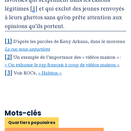
favorisés qui s’expriment dans les canons
légitimes
[
3
]
et qui exclut des jeunes renvoyés
à leurs ghettos sans qu’on prête attention aux
opinions qu’ils portent.
[
1
]
D’après les paroles de Keny Arkana, dans le morceau
La rue nous appartient
.
[
2
]
Un exemple de l’importance des « vidéos maison » :
« On exhume le rap français à coup de vidéos maison »
.
[
3
]
Voir ROCé,
« Habitus »
.
Mots-clés
Quartiers populaires