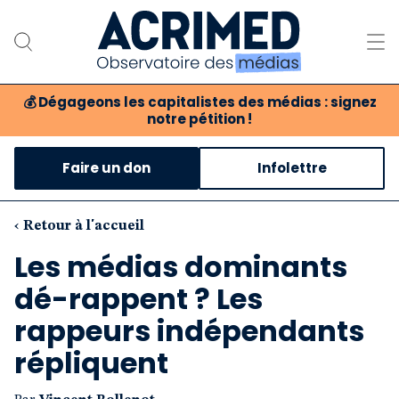
💰
Dégageons les capitalistes des médias : signez
notre pétition !
Notre association
Faire un don
Infolettre
Notre critique des médias
Nos propositions
‹ Retour à l'accueil
Les médias dominants
Notre revue
dé-rappent ? Les
Boutique
rappeurs indépendants
répliquent