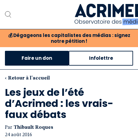
💰
Dégageons les capitalistes des médias : signez
notre pétition !
Notre association
Faire un don
Infolettre
Notre critique des méd
Nos propositions
‹ Retour à l'accueil
Les jeux de l’été
Notre revue
d’Acrimed : les vrais-
Boutique
faux débats
Par
Thibault Roques
24 août 2016