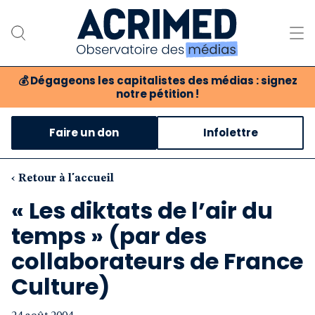
💰
Dégageons les capitalistes des médias : signez
notre pétition !
Notre association
Faire un don
Infolettre
Notre critique des médias
Nos propositions
‹ Retour à l'accueil
« Les diktats de l’air du
Notre revue
temps » (par des
Boutique
collaborateurs de France
Culture)