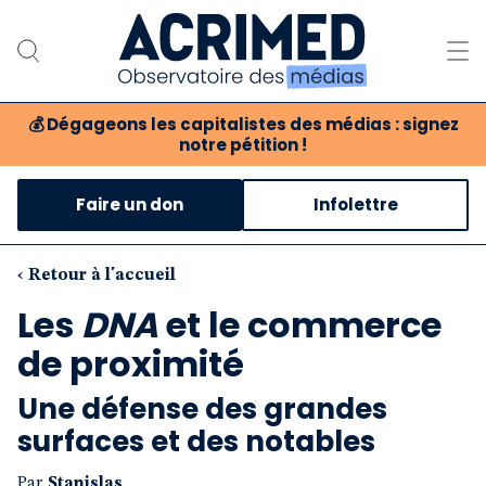
💰
Dégageons les capitalistes des médias : signez
notre pétition !
Notre association
Faire un don
Infolettre
Notre critique des médias
Nos propositions
‹ Retour à l'accueil
Les
DNA
et le commerce
Notre revue
de proximité
Boutique
Une défense des grandes
surfaces et des notables
Par
Stanislas