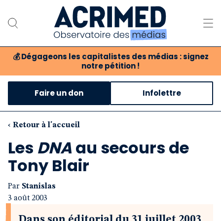
💰
Dégageons les capitalistes des médias : signez
notre pétition !
Notre association
Faire un don
Infolettre
Notre critique des médias
Nos propositions
‹ Retour à l'accueil
Les
DNA
au secours de
Notre revue
Tony Blair
Boutique
Par
Stanislas
3 août 2003
Dans son éditorial du 31 juillet 2003