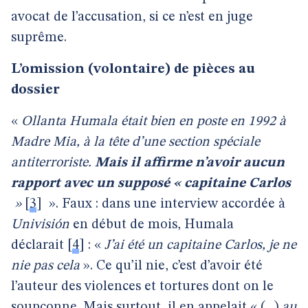
avocat de l’accusation, si ce n’est en juge
suprême.
L’omission (volontaire) de pièces au
dossier
«
Ollanta Humala était bien en poste en 1992 à
Madre Mia, à la tête d’une section spéciale
antiterroriste.
Mais il affirme n’avoir aucun
rapport avec un supposé « capitaine Carlos
»
[
3
]
». Faux : dans une interview accordée à
Univisión
en début de mois, Humala
déclarait
[
4
]
: «
J’ai
été un capitaine Carlos, je ne
nie pas cela
». Ce qu’il nie, c’est d’avoir été
l’auteur des violences et tortures dont on le
soupçonne. Mais surtout, il en appelait « (...)
au