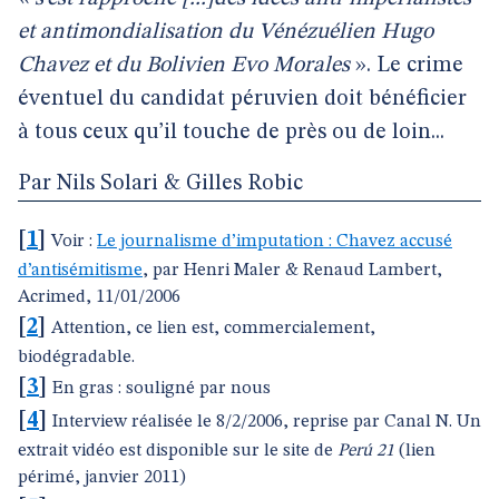
et antimondialisation du Vénézuélien Hugo
Chavez et du Bolivien Evo Morales
». Le crime
éventuel du candidat péruvien doit bénéficier
à tous ceux qu’il touche de près ou de loin...
Par Nils Solari & Gilles Robic
[
1
]
Voir :
Le journalisme d’imputation : Chavez accusé
d’antisémitisme
, par Henri Maler & Renaud Lambert,
Acrimed, 11/01/2006
[
2
]
Attention, ce lien est, commercialement,
biodégradable.
[
3
]
En gras : souligné par nous
[
4
]
Interview réalisée le 8/2/2006, reprise par Canal N. Un
extrait vidéo est disponible sur le site de
Perú 21
(lien
périmé, janvier 2011)