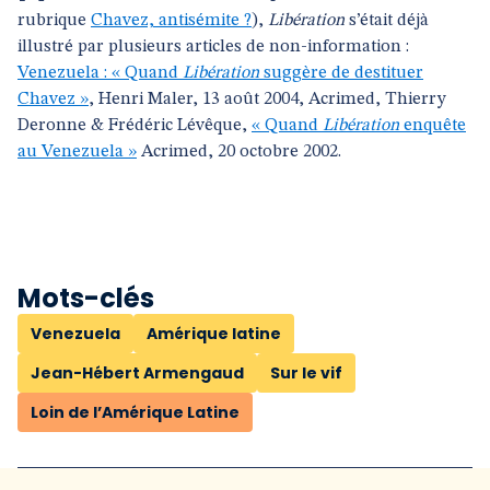
rubrique
Chavez, antisémite ?
),
Libération
s’était déjà
illustré par plusieurs articles de non-information :
Venezuela : « Quand
Libération
suggère de destituer
Chavez »
, Henri Maler, 13 août 2004, Acrimed, Thierry
Deronne & Frédéric Lévêque,
« Quand
Libération
enquête
au Venezuela »
Acrimed, 20 octobre 2002.
Mots-clés
Venezuela
Amérique latine
Jean-Hébert Armengaud
Sur le vif
Loin de l’Amérique Latine