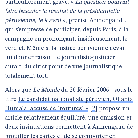
particulièrement grave. «
La question pourrait
faire basculer le résultat de la présidentielle
péruvienne, le 9 avril
», précise Armengaud...
qui s’empresse de participer, depuis Paris, à la
campagne en prononçant, insidieusement, le
verdict. Même si la justice péruvienne devait
lui donner raison, le journaliste-justicier
aurait, du strict point de vue journalistique,
totalement tort.
Alors que
Le Monde
du 26 février 2006 - sous le
titre
Le candidat nationaliste péruvien, Ollanta
Humala, accusé de "tortures" »
[
2
]
propose un
article relativement équilibré, une omission et
deux insinuations permettent à Armengaud de
brouiller les cartes et de se comporter en