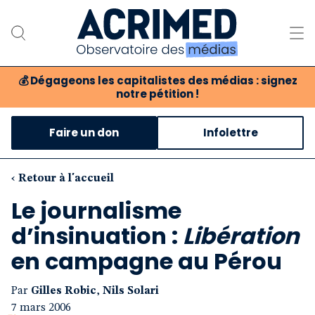
💰
Dégageons les capitalistes des médias : signez
notre pétition !
Notre association
Faire un don
Infolettre
Notre critique des médias
Nos propositions
‹ Retour à l'accueil
Le journalisme
Notre revue
d’insinuation :
Libération
Boutique
en campagne au Pérou
Par
Gilles Robic
,
Nils Solari
7 mars 2006