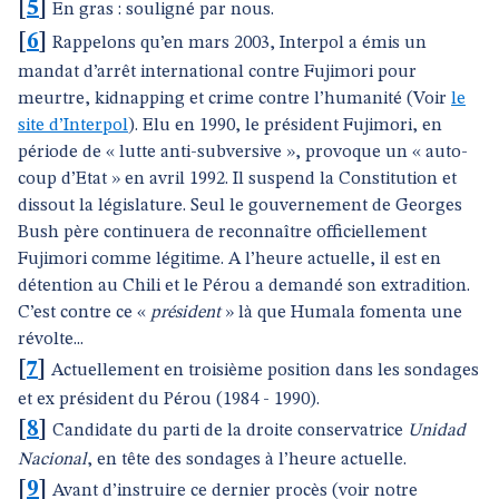
[
5
]
En gras : souligné par nous.
[
6
]
Rappelons qu’en mars 2003, Interpol a émis un
mandat d’arrêt international contre Fujimori pour
meurtre, kidnapping et crime contre l’humanité (Voir
le
site d’Interpol
). Elu en 1990, le président Fujimori, en
période de « lutte anti-subversive », provoque un « auto-
coup d’Etat » en avril 1992. Il suspend la Constitution et
dissout la législature. Seul le gouvernement de Georges
Bush père continuera de reconnaître officiellement
Fujimori comme légitime. A l’heure actuelle, il est en
détention au Chili et le Pérou a demandé son extradition.
C’est contre ce «
président
» là que Humala fomenta une
révolte...
[
7
]
Actuellement en troisième position dans les sondages
et ex président du Pérou (1984 - 1990).
[
8
]
Candidate du parti de la droite conservatrice
Unidad
Nacional
, en tête des sondages à l’heure actuelle.
[
9
]
Avant d’instruire ce dernier procès (voir notre