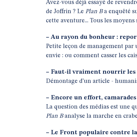
Avez-vous déjà essayé de revendr
de Joffrin ? Le
Plan B
a enquêté su
cette aventure... Tous les moyens 
–
Au rayon du bonheur : report
Petite leçon de management par 
envie : ou comment casser les caiss
–
Faut-il vraiment nourrir les 
Démontage d’un article - humanis
–
Encore un effort, camarades
La question des médias est une qu
Plan B
analyse la marche en crab
–
Le Front populaire contre la