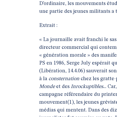
D’ordinaire, les mouvements étudi
une partie des jeunes militants a 
Extrait :
« La journaille avait franchi le s
directeur commercial qui contemple
« génération morale » des manifes
PS en 1986, Serge July espérait q
(Libération, 14.4.06) sauverait son
à la
consternation
chez les gratte
Monde
et des
Inrockuptibles
... Ca
campagne référendaire du printe
mouvement(1), les jeunes grévist
médias qui mentent. Dans des diz