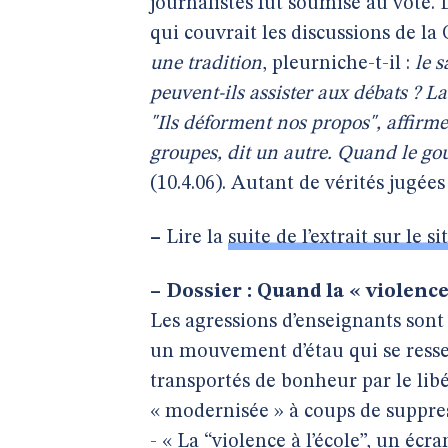
journalistes fut soumise au vote.
qui couvrait les discussions de la
une
tradition
, pleurniche-t-il :
le
s
peuvent-ils assister aux débats ? L
"Ils déforment nos propos", affirme
groupes, dit un autre. Quand le gou
(10.4.06). Autant de vérités jugée
–
Lire la
suite de l’extrait sur le s
–
Dossier : Quand la « violence
Les agressions d’enseignants sont 
un mouvement d’étau qui se resser
transportés de bonheur par le lib
« modernisée » à coups de suppres
- « La “violence à l’école”, un écr