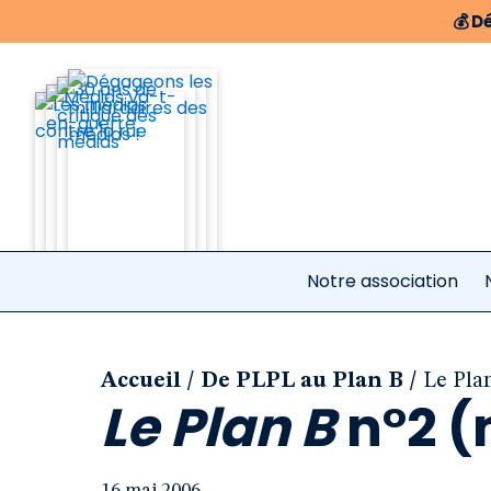
💰
Dé
Notre association
/
/
Accueil
De PLPL au Plan B
Le Pla
Le Plan B
n°2 (