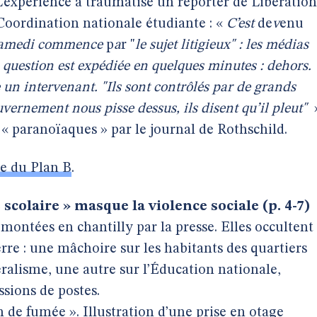
 L’expérience a traumatisé un reporter de Libération
 Coordination nationale étudiante : «
C’est
de
v
enu
amedi
commence
p
a
r "
le sujet litigieux" : les médias
a question est expédiée en quelques minutes : dehors.
 un intervenant. "Ils sont contrôlés par de grands
vernement nous pisse dessus, ils disent qu’il pleut"
s « paranoïaques » par le journal de Rothschild.
ite du Plan B
.
 scolaire » masque la violence sociale (p. 4-7)
montées en chantilly par la presse. Elles occultent
re : une mâchoire sur les habitants des quartiers
éralisme, une autre sur l’Éducation nationale,
sions de postes.
an de fumée ». Illustration d’une prise en otage