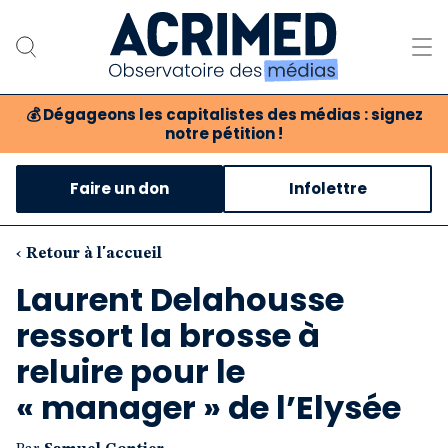
💰
Dégageons les capitalistes des médias : signez
notre pétition !
Notre association
Faire un don
Infolettre
Notre critique des médias
Nos propositions
‹ Retour à l'accueil
Laurent Delahousse
Notre revue
ressort la brosse à
Boutique
reluire pour le
« manager » de l’Elysée