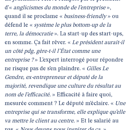
d’«
anglicismes du monde de l’entreprise
»,
quand il se proclame «
business-friendly
» ou
défend le «
système le plus bottom-up de la
terre, la démocratie
». La start-up des start-ups,
en somme. Ça fait rêver. «
Le président aurait-il
un côté pdg, gère-t-il l’État comme une
entreprise ?
» L’expert interrogé pour répondre
ne risque pas de s’en plaindre. «
Gilles Le
Gendre, ex-entrepreneur et député de la
majorité, revendique une culture du résultat au
nom de l’efficacité.
» Efficacité à faire quoi,
mesurée comment ? Le député m’éclaire. «
Une
entreprise qui se transforme, elle explique qu’elle
va mettre le client au centre.
» Et le salarié au
pas. «
Nous devons nous inspirer de ça.
»