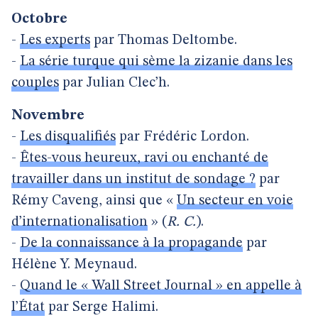
Octobre
-
Les experts
par Thomas Deltombe.
-
La série turque qui sème la zizanie dans les
couples
par Julian Clec’h.
Novembre
-
Les disqualifiés
par Frédéric Lordon.
-
Êtes-vous heureux, ravi ou enchanté de
travailler dans un institut de sondage ?
par
Rémy Caveng, ainsi que «
Un secteur en voie
d’internationalisation
» (
R. C.
).
-
De la connaissance à la propagande
par
Hélène Y. Meynaud.
-
Quand le « Wall Street Journal » en appelle à
l’État
par Serge Halimi.