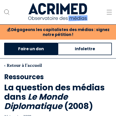
💰
Dégageons les capitalistes des médias : signez
notre pétition !
Notre association
Faire un don
Infolettre
Notre critique des médias
Nos propositions
‹ Retour à l'accueil
Ressources
Notre revue
La question des médias
Boutique
dans
Le Monde
Diplomatique
(2008)