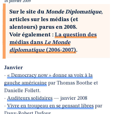
16 janvier 2009
Sur le site du
Monde Diplomatique
,
articles sur les médias (et
alentours) parus en 2008.
Voir également :
La question des
médias dans
Le Monde
diplomatique
(2006-2007)
.
Janvier
-
« Democracy now » donne sa voix à la
gauche américaine
par Thomas Boothe et
Danielle Follett.
-
Auditeurs solidaires
— janvier 2008
-
Vivre en troupeau en se pensant libres
par
Dany-Robert Dufour