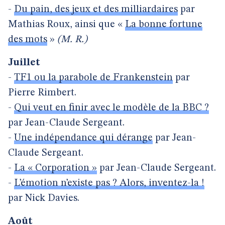
-
Du pain, des jeux et des milliardaires
par
Mathias Roux, ainsi que «
La bonne fortune
des mots
»
(M. R.)
Juillet
-
TF1 ou la parabole de Frankenstein
par
Pierre Rimbert.
-
Qui veut en finir avec le modèle de la BBC ?
par Jean-Claude Sergeant.
-
Une indépendance qui dérange
par Jean-
Claude Sergeant.
-
La « Corporation »
par Jean-Claude Sergeant.
-
L’émotion n’existe pas ? Alors, inventez-la !
par Nick Davies.
Août