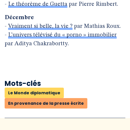
-
Le théorème de Guetta
par Pierre Rimbert.
Décembre
-
Vraiment si belle, la vie ?
par Mathias Roux.
-
L’univers télévisé du « porno » immobilier
par Aditya Chakrabortty.
Mots-clés
Le Monde diplomatique
En provenance de la presse écrite