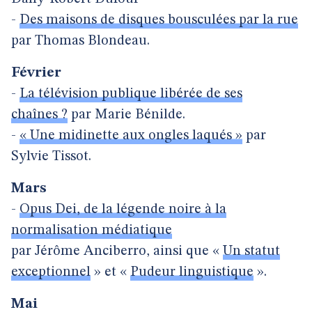
-
Des maisons de disques bousculées par la rue
par Thomas Blondeau.
Février
-
La télévision publique libérée de ses
chaînes ?
par Marie Bénilde.
-
« Une midinette aux ongles laqués »
par
Sylvie Tissot.
Mars
-
Opus Dei, de la légende noire à la
normalisation médiatique
par Jérôme Anciberro, ainsi que «
Un statut
exceptionnel
» et «
Pudeur linguistique
».
Mai