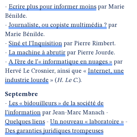
-
Ecrire plus pour informer moins
par Marie
Bénilde.
-
Journaliste, ou copiste multimédia ?
par
Marie Bénilde.
-
Siné et l’Inquisition
par Pierre Rimbert.
-
La machine à abrutir
par Pierre Jourde.
-
A l’ère de l’« informatique en nuages »
par
Hervé Le Crosnier, ainsi que «
Internet, une
industrie lourde
» (
H. Le C.
).
Septembre
-
Les « bidouilleurs » de la société de
l’information
par Jean-Marc Manach -
Quelques liens
-
Un nouveau « laboratoire »
-
Des garanties juridiques trompeuses