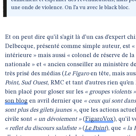
une onde de violence. On l’a vu avec le black bloc.
Et on peut dire qu’il s’agit là d’un cas d’expert 
Delbecque, présenté comme simple auteur, est « 
intérieure » mais aussi « colonel de réserve de 
nationale » et « ancien conseiller au ministère de
très prisé des médias (
Le Figaro
en tête, mais au
Point, Sud Ouest
, RMC et tant d’autres rien qu’en
bien placé pour gloser sur les
« groupes violents »
son blog
en avril dernier que
« ceux qui sont dans
sont plus des gilets jaunes »
, que les actions actu
civile sont
« un dévoiement »
(
FigaroVox
), qu’il
« reflet du discours salafiste »
(
Le Point
), que
« la 