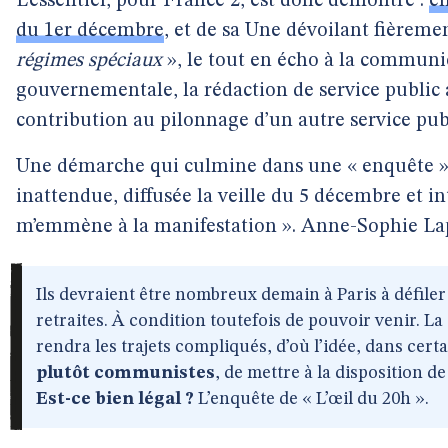
L’essentiel, pour France 2, est donc démontré :
e
du 1er décembre
, et de sa Une dévoilant fièreme
régimes spéciaux
», le tout en écho à la communi
gouvernementale, la rédaction de service public 
contribution au pilonnage d’un autre service pub
Une démarche qui culmine dans une « enquête »
inattendue, diffusée la veille du 5 décembre et i
m’emmène à la manifestation ». Anne-Sophie Lap
Ils devraient être nombreux demain à Paris à défiler
retraites. À condition toutefois de pouvoir venir. La
rendra les trajets compliqués, d’où l’idée, dans cert
plutôt communistes
, de mettre à la disposition d
Est-ce bien légal ?
L’enquête de « L’œil du 20h ».