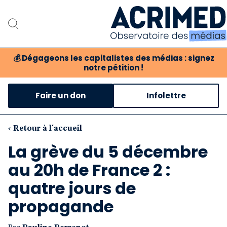
💰
Dégageons les capitalistes des médias : signez
notre pétition !
Notre association
Faire un don
Infolettre
Notre critique des média
Nos propositions
‹ Retour à l'accueil
La grève du 5 décembre
Notre revue
au 20h de France 2 :
Boutique
quatre jours de
propagande