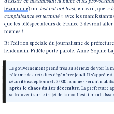
d’exister en maximisant la haine et les provocation
l’économie
) ou,
last but not least
, en avril, que
« l
complaisance est terminé »
avec les manifestants 
que les téléspectateurs de France 2 devront aller
mêmes !
Et l’édition spéciale du journalisme de préfecture
lendemain. Fidèle porte-parole, Anne-Sophie La
Le gouvernement prend très au sérieux de voir la ma
réforme des retraites dégénérer jeudi. Il s’apprête à
sécurité exceptionnel : 5 000 hommes seront mobilisé
après le chaos du 1er décembre
. La préfecture a
se trouvent sur le trajet de la manifestation à baisser