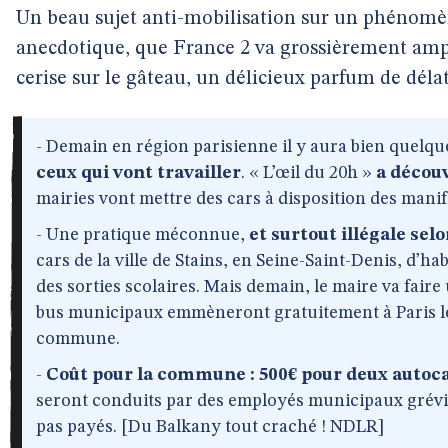
Un beau sujet anti-mobilisation sur un phénom
anecdotique, que France 2 va grossièrement ampli
cerise sur le gâteau, un délicieux parfum de délat
- Demain en région parisienne il y aura bien quelqu
ceux qui vont travailler
. « L’œil du 20h »
a décou
mairies vont mettre des cars à disposition des mani
- Une pratique méconnue,
et surtout illégale selo
cars de la ville de Stains, en Seine-Saint-Denis, d’hab
des sorties scolaires. Mais demain, le maire va fair
bus municipaux emmèneront gratuitement à Paris le
commune.
-
Coût pour la commune : 500€ pour deux autoc
seront conduits par des employés municipaux grévi
pas payés. [Du Balkany tout craché ! NDLR]