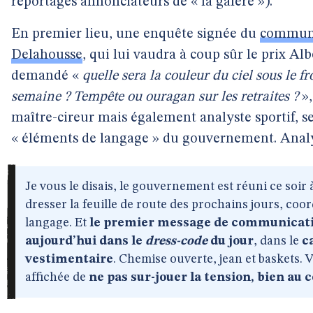
reportages annonciateurs de « la galère »).
En premier lieu, une enquête signée du
communi
Delahousse
, qui lui vaudra à coup sûr le prix Alb
demandé «
quelle sera la couleur du ciel sous le fr
semaine ? Tempête ou ouragan sur les retraites ?
»,
maître-cireur mais également analyste sportif, s
« éléments de langage » du gouvernement. Analy
Je vous le disais, le gouvernement est réuni ce soir
dresser la feuille de route des prochains jours, coo
langage. Et
le premier message de communicatio
aujourd’hui dans le
dress-code
du jour
, dans le
c
vestimentaire
. Chemise ouverte, jean et baskets. 
affichée de
ne pas sur-jouer la tension, bien au 