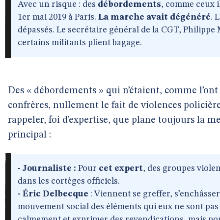
Avec un risque : des
débordements
, comme ceux i
1er mai 2019 à Paris.
La marche avait dégénéré
. 
dépassés. Le secrétaire général de la CGT, Philippe M
certains militants plient bagage.
Des « débordements » qui n’étaient, comme l’ont
confrères, nullement le fait de violences policièr
rappeler, foi d’expertise, que plane toujours la 
principal :
- Journaliste :
Pour
cet expert
, des groupes violen
dans les cortèges officiels.
- Éric Delbecque
: Viennent se greffer, s’enchâsser 
mouvement social des éléments qui eux ne sont pas 
calmement et exprimer des revendications, mais po