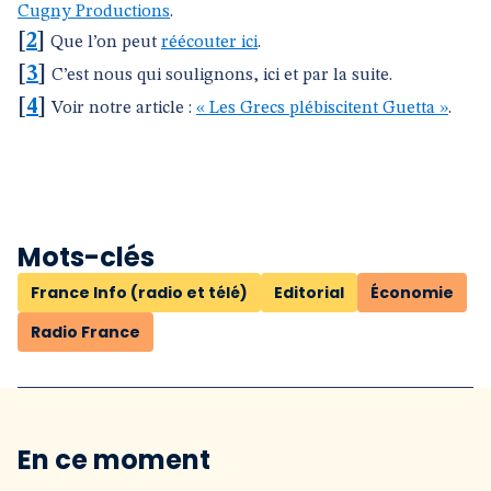
Cugny Productions
.
[
2
]
Que l’on peut
réécouter ici
.
[
3
]
C’est nous qui soulignons, ici et par la suite.
[
4
]
Voir notre article :
« Les Grecs plébiscitent Guetta »
.
Mots-clés
France Info (radio et télé)
Editorial
Économie
Radio France
En ce moment