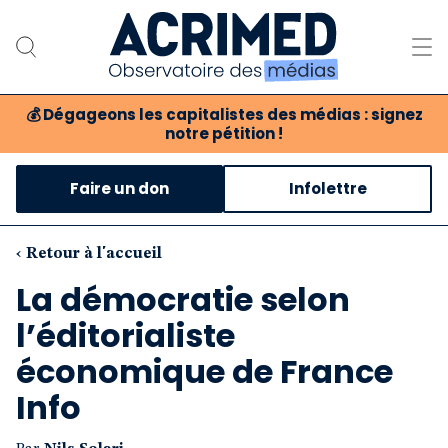
💰
Dégageons les capitalistes des médias : signez
notre pétition !
Notre association
Faire un don
Infolettre
Notre critique des médias
Nos propositions
‹ Retour à l'accueil
La démocratie selon
Notre revue
l’éditorialiste
Boutique
économique de France
Info