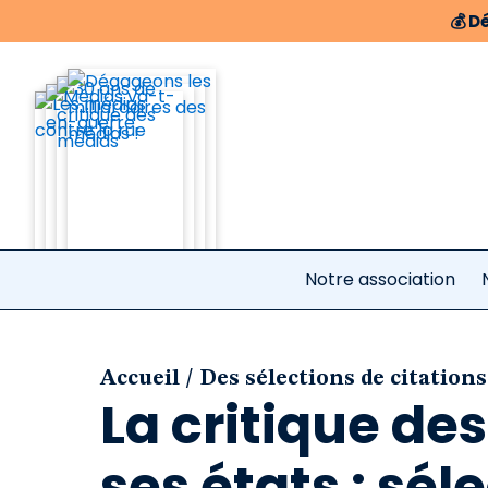
💰
Dé
Notre association
/
Accueil
Des sélections de citations
La critique de
ses états : sél