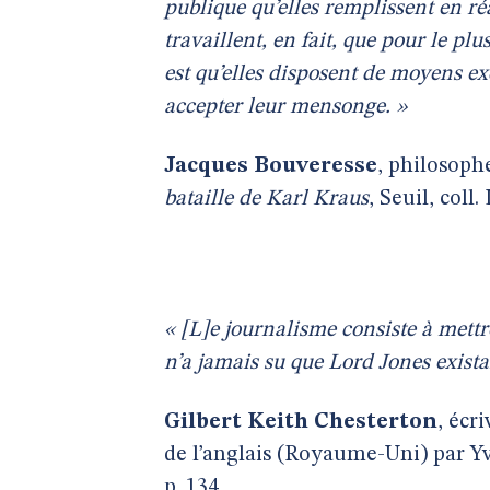
publique qu’elles remplissent en ré
travaillent, en fait, que pour le pl
est qu’elles disposent de moyens ex
accepter leur mensonge. »
Jacques Bouveresse
, philosoph
bataille de Karl Kraus
, Seuil, coll.
« [L]e journalisme consiste à mett
n’a jamais su que Lord Jones existai
Gilbert Keith Chesterton
, écr
de l’anglais (Royaume-Uni) par Yve
p. 134.