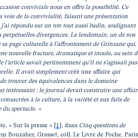
asion conviviale nous en offre la possibilité. Ce
a voie de la convivialité, faisant une présentation
le j’ai répondu sur un ton tout aussi badin, soulignant
s perpétuelles divergences. Le lendemain, un de nos
e sa page culturelle à l’affrontement de Grinzane qui,
une nouvelle fracture, dramatique et inouïe, au sein d
e l’article savait pertinemment qu’il ne s’agissait pas
relle. Il avait simplement
créé une affaire
qui
in de trouver des équivalences dans le domaine
st intéressant : le journal devait construire une affair
consacrées à la culture, à la variété et aux faits de
 du spectacle. »
ste, « Sur la presse »
[
1
]
, dans
Cinq questions de
iem Bouzaher, Grasset, coll. Le Livre de Poche, Paris