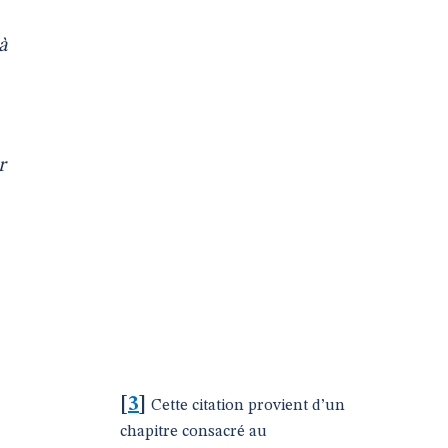
à
r
[
3
]
Cette citation provient d’un
chapitre consacré au