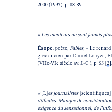
2000 (1997), p. 88-89.
« Les menteurs ne sont jamais plus
Ésope
, poète,
Fables
, « Le renard
grec ancien par Daniel Loayza, F
(VIIe-VIe siècle av. J.-C.), p. 55
[
2
]
«
[L]
es journalistes
[scientifiques]
difficiles. Manque de considération
exigence du sensationnel, de l’inf