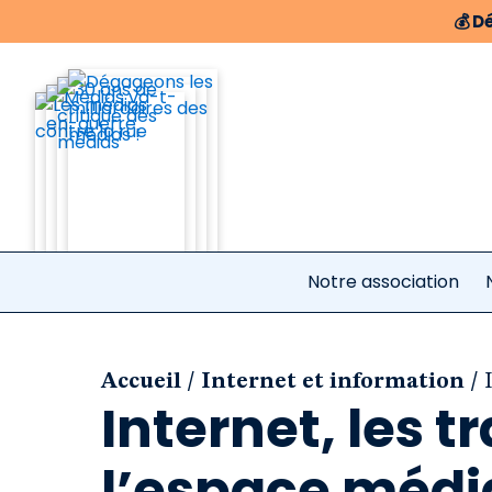
💰
Dé
Notre association
/
/
Accueil
Internet et information
Internet, les 
l’espace médi