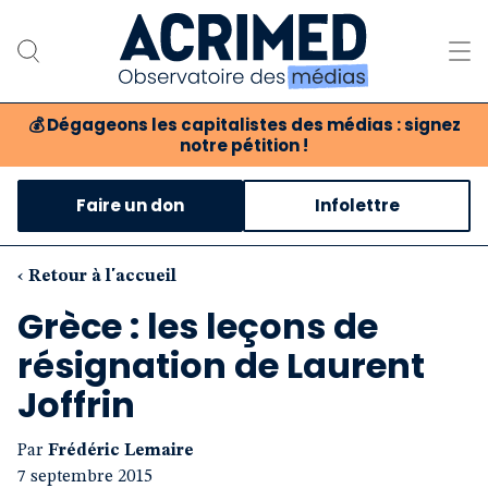
💰
Dégageons les capitalistes des médias : signez
notre pétition !
Notre association
Faire un don
Infolettre
Notre critique des médias
Nos propositions
‹ Retour à l'accueil
Grèce : les leçons de
Notre revue
résignation de Laurent
Boutique
Joffrin
Par
Frédéric Lemaire
7 septembre 2015