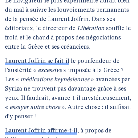
Le navigateur le plus expérimenté aurait bien
du mal à suivre les louvoiements permanents
de la pensée de Laurent Joffrin. Dans ses
éditoriaux, le directeur de
Libération
souffle le
froid et le chaud à propos des négociations
entre la Grèce et ses créanciers.
Laurent Joffrin se fait-il
le pourfendeur de
l’austérité «
excessive
» imposée à la Grèce ?
Les «
médications keynésiennes
» avancées par
Syriza ne trouvent pas davantage grâce à ses
yeux. Il faudrait, avance-t-il mystérieusement,
«
essayer autre chose
». Autre chose : il suffisait
d’y penser !
Laurent Joffrin affirme-t-il
, à propos de