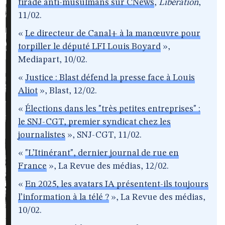
tirade anti-musulmans sur CNews
,
Libération
,
11/02.
«
Le directeur de Canal+ à la manœuvre pour
torpiller le député LFI Louis Boyard
»,
Mediapart, 10/02.
«
Justice : Blast défend la presse face à Louis
Aliot
», Blast, 12/02.
«
Élections dans les "très petites entreprises" :
le SNJ-CGT, premier syndicat chez les
journalistes
», SNJ-CGT, 11/02.
«
"L’Itinérant", dernier journal de rue en
France
», La Revue des médias, 12/02.
«
En 2025, les avatars IA présentent-ils toujours
l’information à la télé ?
», La Revue des médias,
10/02.