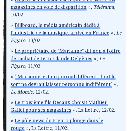
magazines en voie de disparition
»,
Télérama
,
10/02.
«
Billboard, le média américain dédié à
l’industrie de la musique, arrive en France
»,
Le
Figaro
, 13/02.
«
Le propriétaire de "Marianne" dit non à l’offre
de rachat de Jean-Claude Delgènes
»,
Le
Figaro
, 11/02.
«
"’Marianne’ est un journal différent, dont le
sort ne devrait laisser personne indifférent"
»,
Le Monde
, 12/02.
«
Le troisième fils Decaux choisit Mathieu
Gallet pour ses magazines
», La Lettre, 12/02.
«
Le pôle news du Figaro plonge dans le
rouge
», La Lettre, 11/02.