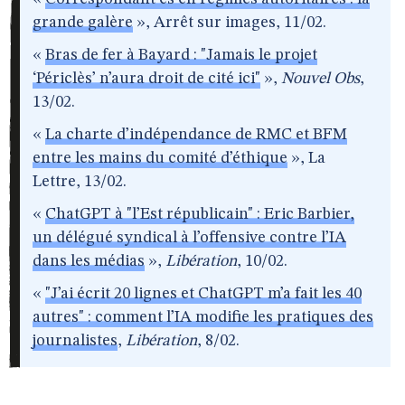
grande galère
», Arrêt sur images, 11/02.
«
Bras de fer à Bayard : "Jamais le projet
‘Périclès’ n’aura droit de cité ici"
»,
Nouvel Obs
,
13/02.
«
La charte d’indépendance de RMC et BFM
entre les mains du comité d’éthique
», La
Lettre, 13/02.
«
ChatGPT à "l’Est républicain" : Eric Barbier,
un délégué syndical à l’offensive contre l’IA
dans les médias
»,
Libération
, 10/02.
«
"J’ai écrit 20 lignes et ChatGPT m’a fait les 40
autres" : comment l’IA modifie les pratiques des
journalistes
,
Libération
, 8/02.