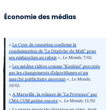
Économie des médias
«
La Cour de cassation confirme la
condamnation de "La Dépêche du Midi" pour
ses embauches au rabais
»,
Le Monde
, 7/02.
«
Les médias vidéos comme "Konbini" percutés
par les changements d’algorithmes et un
marché publicitaire mouvant
»,
Le Monde
,
10/02.
«
A Marseille, la relance de "La Provence" par
CMA CGM patine encore
»,
Le Monde
, 11/02.
«
La presse musicale classique en crise : trois