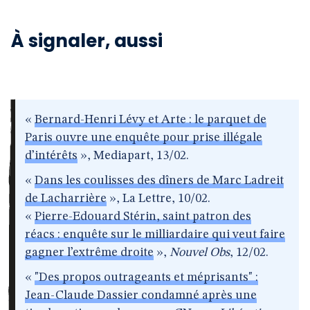
À signaler, aussi
«
Bernard-Henri Lévy et Arte : le parquet de
Paris ouvre une enquête pour prise illégale
d’intérêts
», Mediapart, 13/02.
«
Dans les coulisses des dîners de Marc Ladreit
de Lacharrière
», La Lettre, 10/02.
«
Pierre-Edouard Stérin, saint patron des
réacs : enquête sur le milliardaire qui veut faire
gagner l’extrême droite
»,
Nouvel Obs
, 12/02.
«
"Des propos outrageants et méprisants" :
Jean-Claude Dassier condamné après une