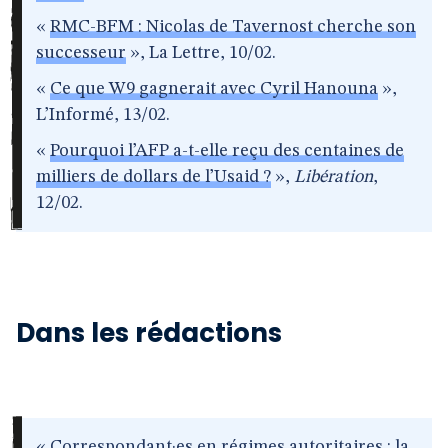
«
RMC-BFM : Nicolas de Tavernost cherche son
successeur
», La Lettre, 10/02.
«
Ce que W9 gagnerait avec Cyril Hanouna
»,
L’Informé, 13/02.
«
Pourquoi l’AFP a-t-elle reçu des centaines de
milliers de dollars de l’Usaid ?
»,
Libération
,
12/02.
Dans les rédactions
«
Correspondant·es en régimes autoritaires : la