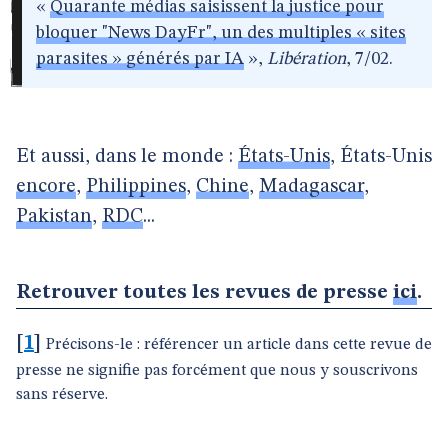
«
Quarante médias saisissent la justice pour
bloquer "News DayFr", un des multiples « sites
parasites » générés par IA
»,
Libération
, 7/02.
Et aussi, dans le monde :
États-Unis
, États-Unis
encore
,
Philippines
,
Chine
,
Madagascar
,
Pakistan
,
RDC
...
Retrouver toutes les revues de presse
ici
.
[
1
]
Précisons-le : référencer un article dans cette revue de
presse ne signifie pas forcément que nous y souscrivons
sans réserve.