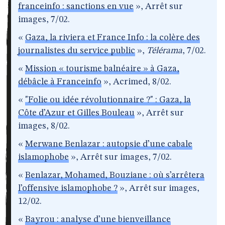
franceinfo : sanctions en vue
», Arrêt sur
images, 7/02.
«
Gaza, la riviera et France Info : la colère des
journalistes du service public
»,
Télérama
, 7/02.
«
Mission « tourisme balnéaire » à Gaza,
débâcle à Franceinfo
», Acrimed, 8/02.
«
"Folie ou idée révolutionnaire ?" : Gaza, la
Côte d’Azur et Gilles Bouleau
», Arrêt sur
images, 8/02.
«
Merwane Benlazar : autopsie d’une cabale
islamophobe
», Arrêt sur images, 7/02.
«
Benlazar, Mohamed, Bouziane : où s’arrêtera
l’offensive islamophobe ?
», Arrêt sur images,
12/02.
«
Bayrou : analyse d’une bienveillance