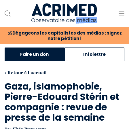
💰
Dégageons les capitalistes des médias : signez
notre pétition !
Notre association
Faire un don
Infolettre
Notre critique des médias
Nos propositions
‹ Retour à l'accueil
Gaza, islamophobie,
Notre revue
Pierre-Edouard Stérin et
Boutique
compagnie : revue de
presse de la semaine