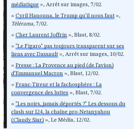
médiatique
», Arrêt sur images, 7/02.
«
Cyril Hanouna, le Trump qu’il nous faut
»,
Télérama
, 7/02.
«
Cher Laurent Joffrin
», Blast, 8/02.
«
"Le Figaro" pas toujours transparent sur ses
liens avec Dassault
», Arrêt sur images, 10/02.
«
Presse : La Provence au pied (de l’avion)
d’Emmanuel Macron
», Blast, 12/02.
«
Franc-Tireur et la fachosphère : La
convergence des luttes
», Blast, 7/02.
«
"Les noirs, jamais déportés ?" Les dessous du
clash sur I24, la chaîne pro-Netanyahou
(Claudy Siar)
», Le Média, 12/02.