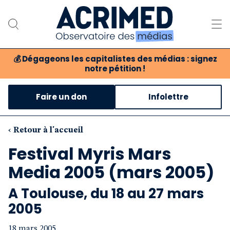
💰
Dégageons les capitalistes des médias : signez
notre pétition !
Notre association
Faire un don
Infolettre
Notre critique des médias
Nos propositions
‹ Retour à l'accueil
Festival Myris Mars
Notre revue
Media 2005 (mars 2005)
Boutique
A Toulouse, du 18 au 27 mars
2005
18 mars 2005