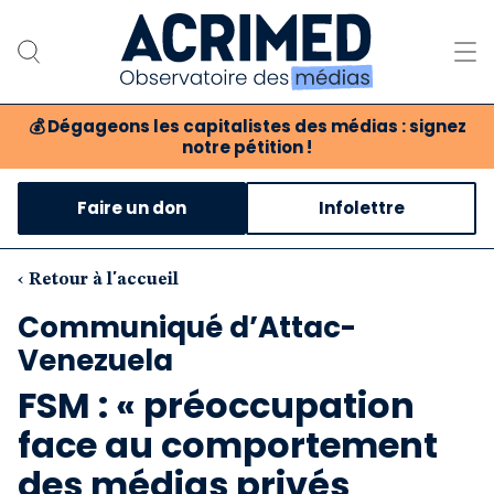
💰
Dégageons les capitalistes des médias : signez
notre pétition !
Notre association
Faire un don
Infolettre
Notre critique des médias
Nos propositions
‹ Retour à l'accueil
Communiqué d’Attac-
Notre revue
Venezuela
Boutique
FSM : « préoccupation
face au comportement
des médias privés