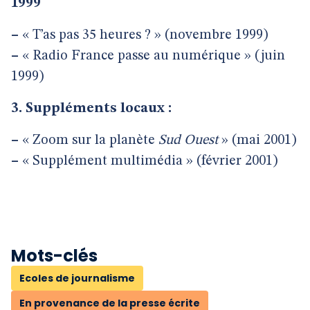
1999
–
« T’as pas 35 heures ? » (novembre 1999)
–
« Radio France passe au numérique » (juin
1999)
3. Suppléments locaux :
–
« Zoom sur la planète
Sud Ouest
» (mai 2001)
–
« Supplément multimédia » (février 2001)
Mots-clés
Ecoles de journalisme
En provenance de la presse écrite