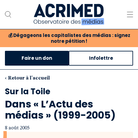
💰
Dégageons les capitalistes des médias : signez
notre pétition !
Notre association
Faire un don
Infolettre
Notre critique des médias
Nos propositions
‹ Retour à l'accueil
Sur la Toile
Notre revue
Dans « L’Actu des
Boutique
médias » (1999-2005)
8 août 2005