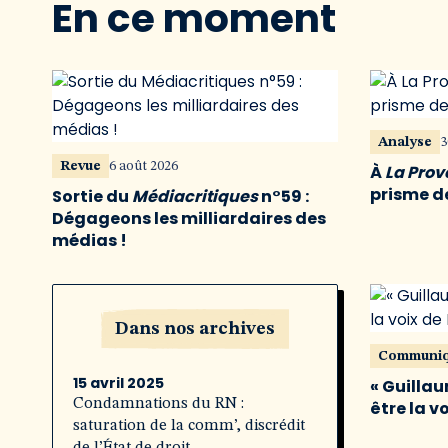
En ce moment
Analyse
3
Revue
6 août 2026
À
La Pro
prisme de
Sortie du
Médiacritiques
n°59 :
Dégageons les milliardaires des
médias !
Dans nos archives
Communi
15 avril 2025
« Guillau
Condamnations du RN :
être la v
saturation de la comm’, discrédit