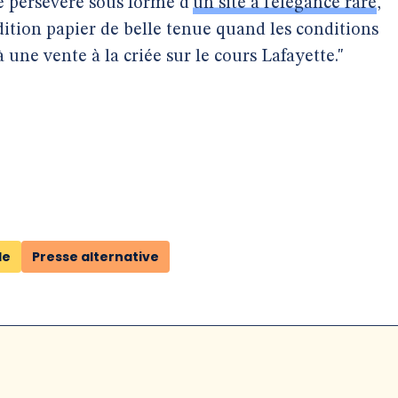
e persévère sous forme d’
un site à l’élégance rare
,
ition papier de belle tenue quand les conditions
une vente à la criée sur le cours Lafayette."
le
Presse alternative