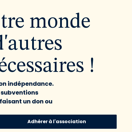
utre monde
d'autres
cessaires !
 son indépendance.
x subventions
faisant un don ou
Adhérer à l'association