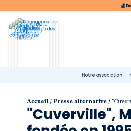
💰
Dé
Notre association
/
/
Accueil
Presse alternative
"Cuverv
"Cuverville", 
fondée en 199