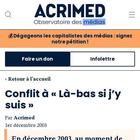
💰
Dégageons les capitalistes des médias : signez
notre pétition !
Notre association
Faire un don
Infolettre
Notre critique des médias
Nos propositions
‹ Retour à l'accueil
Conflit à « Là-bas si j’y
Notre revue
suis »
Boutique
Par
Acrimed
1er décembre 2003
En décembre 2003, au moment de