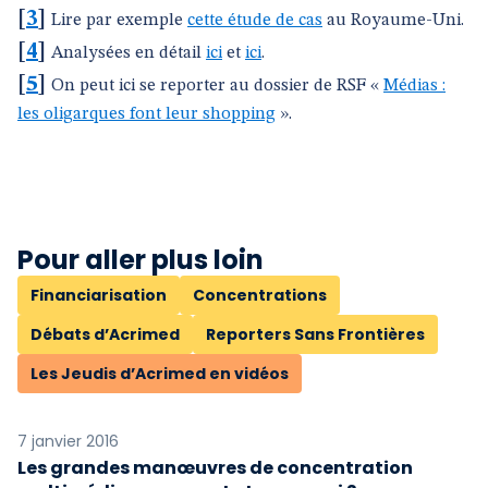
[
3
]
Lire par exemple
cette étude de cas
au Royaume-Uni.
[
4
]
Analysées en détail
ici
et
ici
.
[
5
]
On peut ici se reporter au dossier de RSF «
Médias :
les oligarques font leur shopping
».
Pour aller plus loin
Financiarisation
Concentrations
Débats d’Acrimed
Reporters Sans Frontières
Les Jeudis d’Acrimed en vidéos
7 janvier 2016
Les grandes manœuvres de concentration