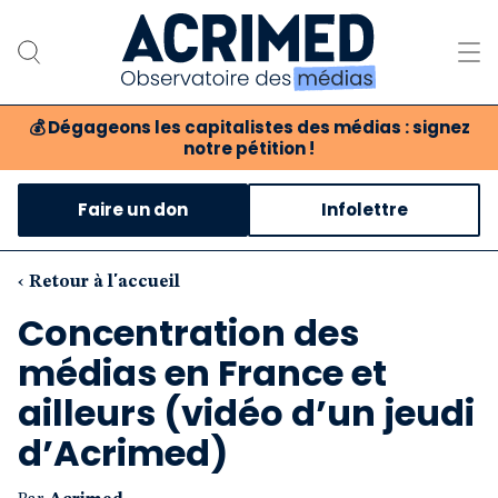
💰
Dégageons les capitalistes des médias : signez
notre pétition !
Notre association
Faire un don
Infolettre
Notre critique des médias
Nos propositions
‹ Retour à l'accueil
Concentration des
Notre revue
médias en France et
Boutique
ailleurs (vidéo d’un jeudi
d’Acrimed)