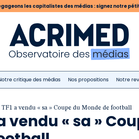
gageons les capitalistes des médias : signez notre pétit
Notre critique des médias
Nos propositions
Notre re
F1 a vendu « sa » Coupe du Monde de football
 vendu « sa » Co
ootball