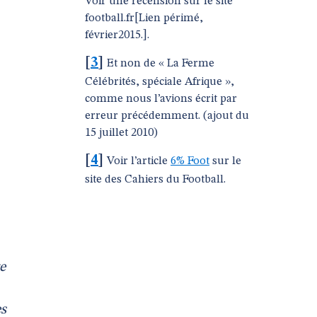
Voir une recension sur le site
football.fr[Lien périmé,
e
février2015.].
[
3
]
Et non de « La Ferme
Célébrités, spéciale Afrique »,
comme nous l’avions écrit par
erreur précédemment. (ajout du
15 juillet 2010)
[
4
]
Voir l’article
6% Foot
sur le
site des Cahiers du Football.
e
es