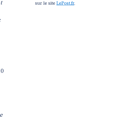
t
sur le site
LePost.fr
.
z
10
e