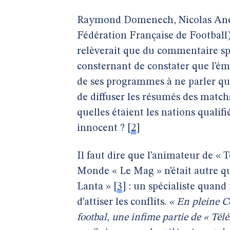
Raymond Domenech, Nicolas Anelka
Fédération Française de Football)
relèverait que du commentaire spo
consternant de constater que l’émi
de ses programmes à ne parler qu
de diffuser les résumés des matc
quelles étaient les nations qualif
innocent ?
[
2
]
Il faut dire que l’animateur de «
Monde « Le Mag » n’était autre q
Lanta »
[
3
]
: un spécialiste quand 
d’attiser les conflits.
« En pleine 
footbal
,
une infime partie de « Télé