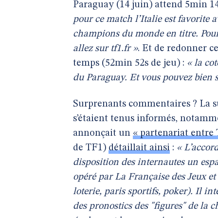
Paraguay (14 juin) attend 5min 14
pour ce match l’Italie est favorite 
champions du monde en titre. Pour i
allez sur tf1.fr »
. Et de redonner c
temps (52min 52s de jeu) :
« la co
du Paraguay. Et vous pouvez bien sûr
Surprenants commentaires ? La su
s’étaient tenus informés, notamme
annonçait un
« partenariat entre 
de TF1)
détaillait ainsi
:
« L’accord
disposition des internautes un espac
opéré par La Française des Jeux et 
loterie, paris sportifs, poker). Il 
des pronostics des "figures" de la c