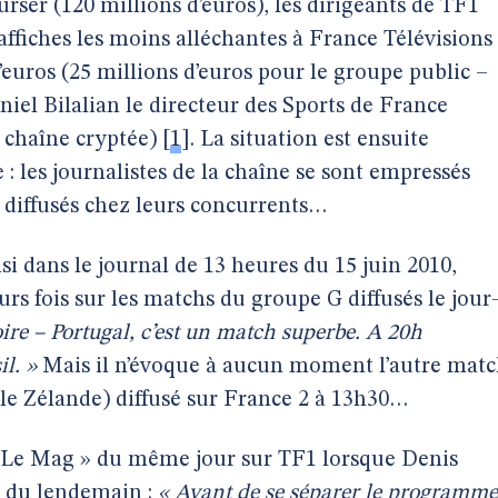
rser (120 millions d’euros), les dirigeants de TF1
s affiches les moins alléchantes à France Télévisions
’euros (25 millions d’euros pour le groupe public –
iel Bilalian le directeur des Sports de France
a chaîne cryptée)
[
1
]
. La situation est ensuite
les journalistes de la chaîne se sont empressés
s diffusés chez leurs concurrents…
 dans le journal de 13 heures du 15 juin 2010,
urs fois sur les matchs du groupe G diffusés le jour
ire – Portugal, c’est un match superbe. A 20h
l. »
Mais il n’évoque à aucun moment l’autre mat
le Zélande) diffusé sur France 2 à 13h30…
 Le Mag » du même jour sur TF1 lorsque Denis
 du lendemain :
« Avant de se séparer le programme