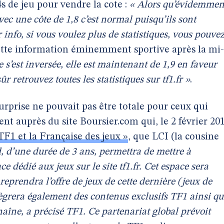
s de jeu pour vendre la cote :
« Alors qu’évidemmen
avec une côte de 1,8 c’est normal puisqu’ils sont
nfo, si vous voulez plus de statistiques, vous pouve
ette information éminemment sportive après la mi-
te s’est inversée, elle est maintenant de 1,9 en faveur
 retrouvez toutes les statistiques sur tf1.fr »
.
rprise ne pouvait pas être totale pour ceux qui
nt auprès du site Boursier.com qui, le 2 février 20
TF1 et la Française des jeux »
, que LCI (la cousine
, d’une durée de 3 ans, permettra de mettre à
e dédié aux jeux sur le site tf1.fr. Cet espace sera
reprendra l’offre de jeux de cette dernière (jeux de
intègrera également des contenus exclusifs TF1 ainsi qu
haîne, a précisé TF1. Ce partenariat global prévoit