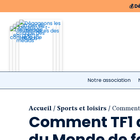
💰
Dé
Notre association
/
/
Accueil
Sports et loisirs
Comment T
Comment TF1 a
du Monde de f