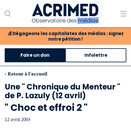
💰
Dégageons les capitalistes des médias : signez
notre pétition !
Notre association
Faire un don
Infolettre
Notre critique des médias
Nos propositions
‹ Retour à l'accueil
Une " Chronique du Menteur "
Notre revue
de P. Lazuly (12 avril)
Boutique
" Choc et effroi 2 "
12 avril 2003