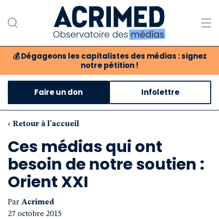
💰
Dégageons les capitalistes des médias : signez
notre pétition !
Notre association
Faire un don
Infolettre
Notre critique des médias
Nos propositions
‹ Retour à l'accueil
Ces médias qui ont
Notre revue
besoin de notre soutien :
Boutique
Orient XXI
Par
Acrimed
27 octobre 2015